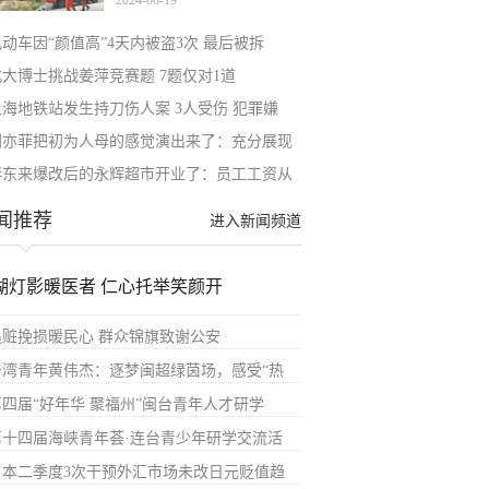
2024-06-19
蟒，
电动车因“颜值高”4天内被盗3次 最后被拆
北大博士挑战姜萍竞赛题 7题仅对1道
上海地铁站发生持刀伤人案 3人受伤 犯罪嫌
刘亦菲把初为人母的感觉演出来了：充分展现
胖东来爆改后的永辉超市开业了：员工工资从
闻推荐
进入新闻频道
湖灯影暖医者 仁心托举笑颜开
追赃挽损暖民心 群众锦旗致谢公安
台湾青年黄伟杰：逐梦闽超绿茵场，感受“热
第四届“好年华 聚福州”闽台青年人才研学
第十四届海峡青年荟·连台青少年研学交流活
日本二季度3次干预外汇市场未改日元贬值趋