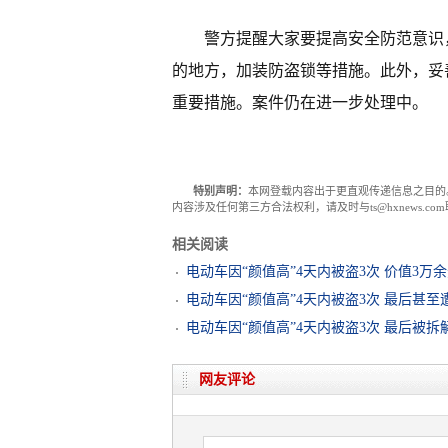
警方提醒大家要提高安全防范意识
的地方，加装防盗锁等措施。此外，妥
重要措施。案件仍在进一步处理中。
特别声明：
本网登载内容出于更直观传递信息之目的
内容涉及任何第三方合法权利，请及时与ts@hxnews.
相关阅读
电动车因“颜值高”4天内被盗3次 价值3万
电动车因“颜值高”4天内被盗3次 最后甚
电动车因“颜值高”4天内被盗3次 最后被拆
网友评论