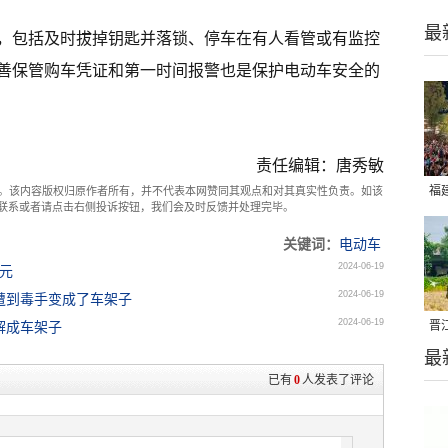
最
，包括及时拔掉钥匙并落锁、停车在有人看管或有监控
善保管购车凭证和第一时间报警也是保护电动车安全的
责任编辑：唐秀敏
福
。该内容版权归原作者所有，并不代表本网赞同其观点和对其真实性负责。如该
com联系或者请点击右侧投诉按钮，我们会及时反馈并处理完毕。
亮
关键词：
电动车
2024-06-19
余元
2024-06-19
至遭到毒手变成了车架子
2024-06-19
晋
解成车架子
最
千
已有
0
人发表了评论