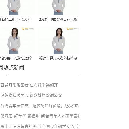
景石化二期年产100万
2023年中国金鸡百花电影
丙烷脱氢项目建成中交
节有福电影巡展31日启动
省6县市入选“2023全
福建：超万人次科技特派
周热点新闻
县域发展潜力百强县”
员一线开展服务
西湖灯影暖医者 仁心托举笑颜开
追赃挽损暖民心 群众锦旗致谢公安
台湾青年黄伟杰：逐梦闽超绿茵场，感受“热
第四届“好年华 聚福州”闽台青年人才研学营技
血”与温情
第十四届海峡青年荟·连台青少年研学交流活动