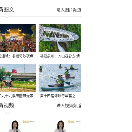
新图文
进入图片频道
建连城：非遗奇妙夜点
福建泉州：入山避暑去 清
夏夜
凉好惬意
江九十九溪田园风光带
第十四届海峡青年荟之
新视频
亩早稻迎来成熟收割季
2026榕台青年大学生水上
进入视频频道
运动交流营