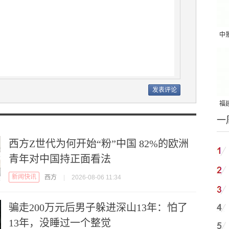
中
吨
福建
一
国
西方Z世代为何开始“粉”中国 82%的欧洲
青年对中国持正面看法
新闻快讯
西方
|
2026-08-06 11:34
骗走200万元后男子躲进深山13年：怕了
13年，没睡过一个整觉