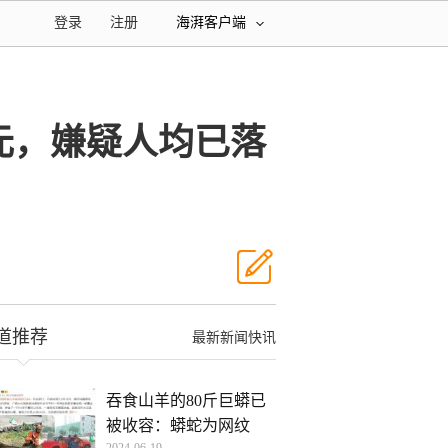
登录
注册
海湃客户端
余元，嫌疑人均已落
道推荐
最新新闻快讯
吞食山羊的80斤巨蟒已
被收容：蟒蛇为网纹