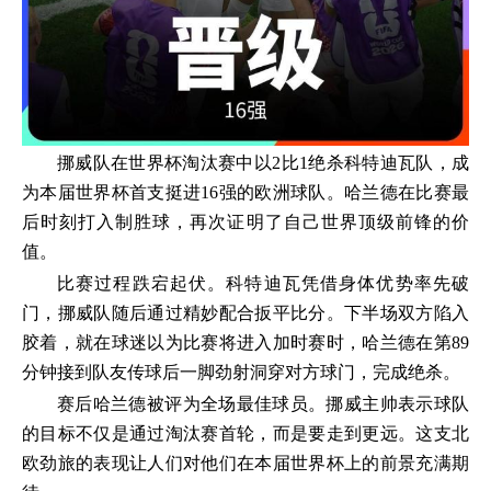
挪威队在世界杯淘汰赛中以2比1绝杀科特迪瓦队，成
为本届世界杯首支挺进16强的欧洲球队。哈兰德在比赛最
后时刻打入制胜球，再次证明了自己世界顶级前锋的价
值。
比赛过程跌宕起伏。科特迪瓦凭借身体优势率先破
门，挪威队随后通过精妙配合扳平比分。下半场双方陷入
胶着，就在球迷以为比赛将进入加时赛时，哈兰德在第89
分钟接到队友传球后一脚劲射洞穿对方球门，完成绝杀。
赛后哈兰德被评为全场最佳球员。挪威主帅表示球队
的目标不仅是通过淘汰赛首轮，而是要走到更远。这支北
欧劲旅的表现让人们对他们在本届世界杯上的前景充满期