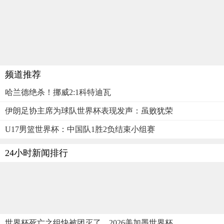
频道推荐
哈兰德绝杀！挪威2:1科特迪瓦
伊朗足协主席为球队世界杯表现发声：虽败犹荣
U17男篮世界杯：中国队1胜2负结束小组赛
24小时新闻排行
世界杯死亡之组快被团灭了，2026美加墨世界杯