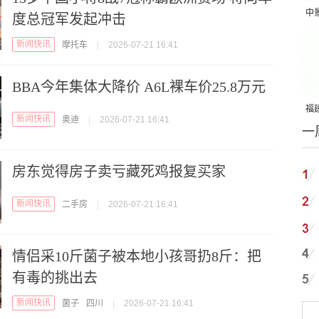
中
度总冠军发起冲击
吨
新闻快讯
摩托车
|
2026-07-21 16:41
BBA今年集体大降价 A6L裸车价25.8万元
福建
新闻快讯
奥迪
|
2026-07-21 16:41
一
国
房东觉得房子卖亏藏死鸡报复买家
新闻快讯
二手房
|
2026-07-21 16:41
情侣采10斤菌子被本地小孩哥扔8斤：把
有毒的挑出去
新闻快讯
菌子
四川
|
2026-07-21 16:41