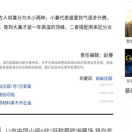
，古人将暑分为大小两种，小暑代表盛夏热气逐步升腾，
；等到大暑才是一年高温的顶峰，二者搭配用来区分炎
登
公
责任编辑：赵睿
发
。该内容版权归原作者所有，并不代表本网赞同其观点和对其真实性负责。如该
com联系或者请点击右侧投诉按钮，我们会及时反馈并处理完毕。
关键词：
蚂蚁庄园
乐
2026-07-07
蚁庄园7月7日答案
最
世
2026-07-06
用创可贴
2026-07-06
的原材料离不开石油
13岁中国小将8战7冠称霸欧洲赛场 将向年