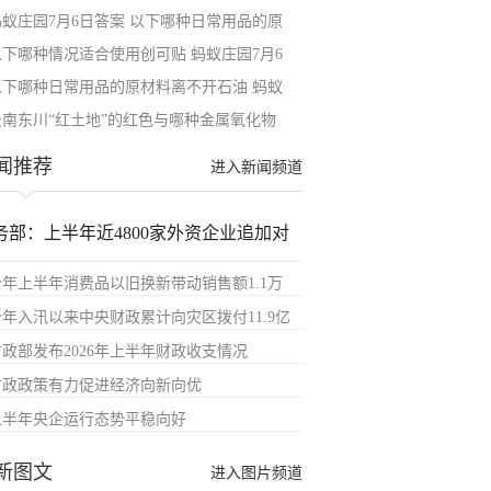
蚂蚁庄园7月6日答案 以下哪种日常用品的原
以下哪种情况适合使用创可贴 蚂蚁庄园7月6
以下哪种日常用品的原材料离不开石油 蚂蚁
云南东川“红土地”的红色与哪种金属氧化物
闻推荐
进入新闻频道
务部：上半年近4800家外资企业追加对
今年上半年消费品以旧换新带动销售额1.1万
今年入汛以来中央财政累计向灾区拨付11.9亿
财政部发布2026年上半年财政收支情况
财政政策有力促进经济向新向优
上半年央企运行态势平稳向好
新图文
进入图片频道