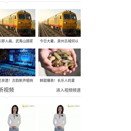
车即入画，武夷山国家
今日大暑，泉州古城何以
园主题观光列车即将首
消暑
见非遗！古韵新声唱响
鲜甜爆表！长乐人的夏
新视频
遗琴岛
天，从一口梅花蛏开始
进入视频频道