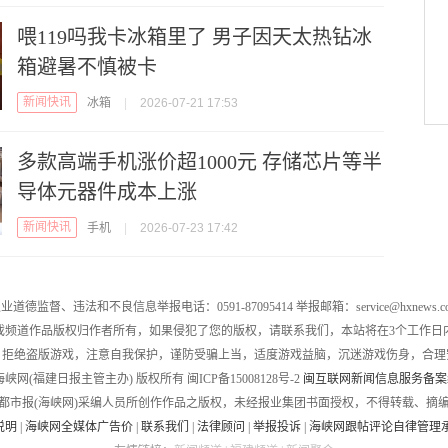
喂119吗我卡冰箱里了 男子因天太热钻冰
箱避暑不慎被卡
新闻快讯
冰箱
|
2026-07-21 17:53
多款高端手机涨价超1000元 存储芯片等半
导体元器件成本上涨
新闻快讯
手机
|
2026-07-23 17:42
业道德监督、违法和不良信息举报电话：0591-87095414 举报邮箱：service@hxnews.c
戏频道作品版权归作者所有，如果侵犯了您的版权，请联系我们，本站将在3个工作日
，拒绝盗版游戏，注意自我保护，谨防受骗上当，适度游戏益脑，沉迷游戏伤身，合理
016 海峡网(福建日报主管主办) 版权所有 闽ICP备15008128号-2
闽互联网新闻信息服务备案编号
都市报(海峡网)采编人员所创作作品之版权，未经报业集团书面授权，不得转载、摘
说明
|
海峡网全媒体广告价
|
联系我们
|
法律顾问
|
举报投诉
|
海峡网跟帖评论自律管理