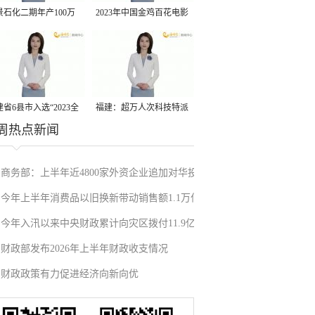
景石化二期年产100万
2023年中国金鸡百花电影
丙烷脱氢项目建成中交
节有福电影巡展31日启动
省6县市入选“2023全
福建：超万人次科技特派
周热点新闻
县域发展潜力百强县”
员一线开展服务
商务部：上半年近4800家外资企业追加对华投
今年上半年消费品以旧换新带动销售额1.1万亿
资
今年入汛以来中央财政累计向灾区拨付11.9亿
元
财政部发布2026年上半年财政收支情况
元
财政政策有力促进经济向新向优