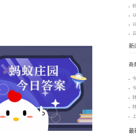
新
商
最