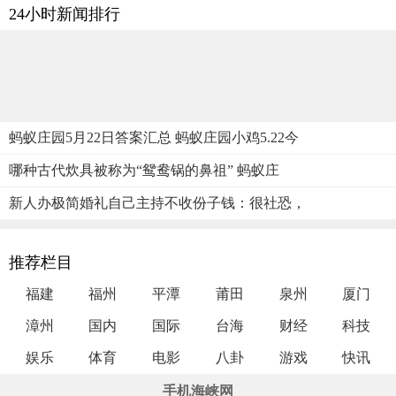
24小时新闻排行
蚂蚁庄园5月22日答案汇总 蚂蚁庄园小鸡5.22今
哪种古代炊具被称为“鸳鸯锅的鼻祖” 蚂蚁庄
新人办极简婚礼自己主持不收份子钱：很社恐，
推荐栏目
福建
福州
平潭
莆田
泉州
厦门
漳州
国内
国际
台海
财经
科技
娱乐
体育
电影
八卦
游戏
快讯
手机海峡网